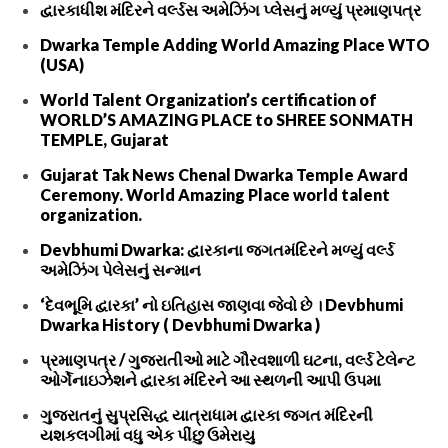
દ્વારકાધીશ મંદિરને વર્લ્ડસ અમેઝિંગ પ્લેસનું મળ્યું પ્રમાણપત્ર
Dwarka Temple Adding World Amazing Place WTO
(USA)
World Talent Organization’s certification of
WORLD’S AMAZING PLACE to SHREE SONMATH
TEMPLE, Gujarat
Gujarat Tak News Chenal Dwarka Temple Award
Ceremony. World Amazing Place world talent
organization.
Devbhumi Dwarka: દ્વારકાના જગતમંદિરને મળ્યું વર્લ્ડ
અમેઝિંગ પેલેસનું સન્માન
‘દેવભૂમિ દ્વારકા’ નો ઇતિહાસ જાણવા જેવો છે । Devbhumi
Dwarka History ( Devbhumi Dwarka )
પ્રમાણપત્ર / ગુજરાતીઓ માટે ગૌરવશાળી ઘટના, વર્લ્ડ ટેલેન્ટ
ઓર્ગેનાઇઝેશને દ્વારકા મંદિરને આ સ્થળની આપી ઉપમા
ગુજરાતનું સુપ્રસિદ્ધ યાત્રાધામ દ્વારકા જગત મંદિરની
યશકલગીમાં વધુ એક પીંછુ ઉમેરાયુ