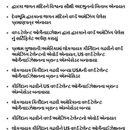
દ્વારકા જગત મંદિરને વિશ્વના સૌથી અદભુતનો ખિતાબ એનાયત
દેવભૂમિ દ્વારકાના જગત મંદિરને વર્લ્ડ અમેઝિંગ પેલેસ
પ્રમાણપત્ર એનાયત
વલ્ડ ટેલેન્ટ ઓર્ગેનાઇઝેશન દ્વારા દ્વારકાને વર્લ્ડ અમેઝિંગ પેલેસ
નું સર્ટિફિકેટ અર્પણ કરાયું
પ્રથમ ગુજરાતી:અમેરિકામાં લોકગાયક કીર્તિદાન ગઢવીને વર્લ્ડ
અમેઝિંગ ટેલેન્ટનો એવોર્ડ એનાયત, US વર્લ્ડ ટેલેન્ટ
ઓર્ગેનાઈઝેશનના બ્રાન્ડ એમ્બેસેડર બનાવાયા
લોકગાયક કિર્તીદાન ગઢવી બન્યા USAની વર્લ્ડ ટેલેન્ટ
ઓર્ગેનાઈઝેશનના બ્રાન્ડ એમ્બેસિડર
કીર્તિદાન ગઢવીને US વર્લ્ડ ટેલેન્ટ ઓર્ગેનાઈઝેશનના બ્રાન્ડ
એમ્બેસેડર બનાવાયા
લોકગાયક કિર્તીદાન ગઢવી અમેરિકાના વર્લ્ડ ટેલેન્ટ
ઓર્ગેનાઇઝેશનના બ્રાન્ડ એમ્બેસેડર બન્યા
કીર્તિદાન ગઢવીને વર્લ્ડ અમેઝિંગ ટેલેન્ટનો એવોર્ડ એનાયત
લોકગાયક કીર્તિદાન ગઢવીને US વર્લ્ડ ટેલેન્ટ ઓર્ગેનાઈઝેશનના