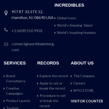
INCREDIBLES
957 RT 33, STE 12,
Hamilton, NJ 08690 USA
Global Icons
World’s Amazing Talent
+1 (609) 510 9931
World’s Inspiring Humans
connect@worldtalentorg.
com
SERVICES
RECORDS
ABOUT US
Brand
Explore the record
The Company
Consultancy
Apply to set or
Careers
Creative
break the record
WTO STORE
Campaigns
Procedure to set
Product Launch
or break the
VISITOR COUNTER
record
Tourism