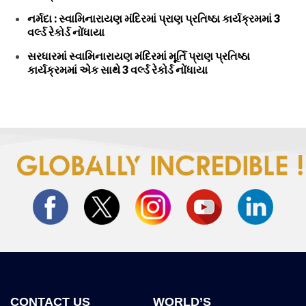
નર્મદા : સ્વામિનારાયણ મંદિરમાં પ્રાણ પ્રતિષ્ઠા કાર્યક્રમમાં 3
વર્લ્ડ રેકોર્ડ નોંધાયા
સરધારમાં સ્વામિનારાયણ મંદિરમાં મૂર્તિ પ્રાણ પ્રતિષ્ઠા
કાર્યક્રમમાં એક સાથે 3 વર્લ્ડ રેકોર્ડ નોંધાયા
CONTACT US
WORLD’S