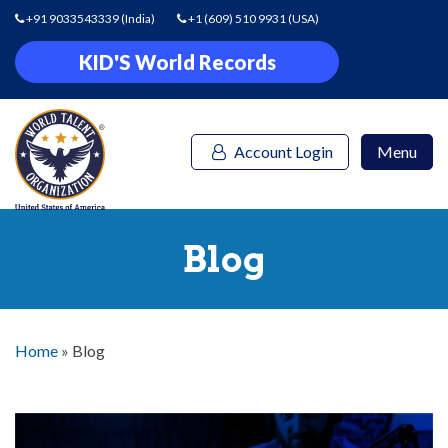
+91 9033543339
(India)
+1 (609) 510 9931
(USA)
KID'S World Records
Account Login
Menu
Blog
Home
»
Blog