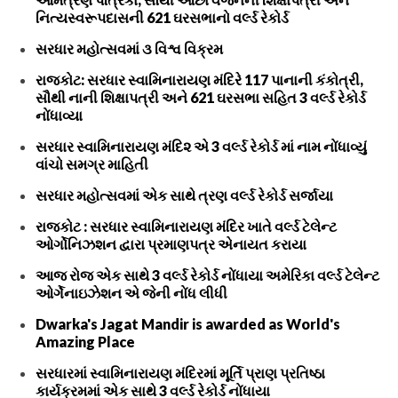
નિત્યસ્વરૂપદાસની 621 ઘરસભાનો વર્લ્ડ રેકોર્ડ
સરધાર મહોત્સવમાં ૩ વિશ્વ વિક્રમ
રાજકોટ: સરધાર સ્વામિનારાયણ મંદિરે 117 પાનાની કંકોત્રી,
સૌથી નાની શિક્ષાપત્રી અને 621 ઘરસભા સહિત 3 વર્લ્ડ રેકોર્ડ
નોંધાવ્યા
સરધાર સ્વામિનારાયણ મંદિ૨ એ 3 વર્લ્ડ રેકોર્ડ માં નામ નોંધાવ્યું
વાંચો સમગ્ર માહિતી
સરધાર મહોત્સવમાં એક સાથે ત્રણ વર્લ્ડ રેકોર્ડ સર્જાયા
રાજકોટ : સરધાર સ્વામિનારાયણ મંદિર ખાતે વર્લ્ડ ટેલેન્ટ
ઓર્ગોનિઝશન દ્વારા પ્રમાણપત્ર એનાયત કરાયા
આજ રોજ એક સાથે 3 વર્લ્ડ રેકોર્ડ નોંધાયા અમેરિકા વર્લ્ડ ટેલેન્ટ
ઓર્ગેનાઇઝેશન એ જેની નોંધ લીધી
Dwarka's Jagat Mandir is awarded as World's
Amazing Place
સરધારમાં સ્વામિનારાયણ મંદિરમાં મૂર્તિ પ્રાણ પ્રતિષ્ઠા
કાર્યક્રમમાં એક સાથે 3 વર્લ્ડ રેકોર્ડ નોંધાયા