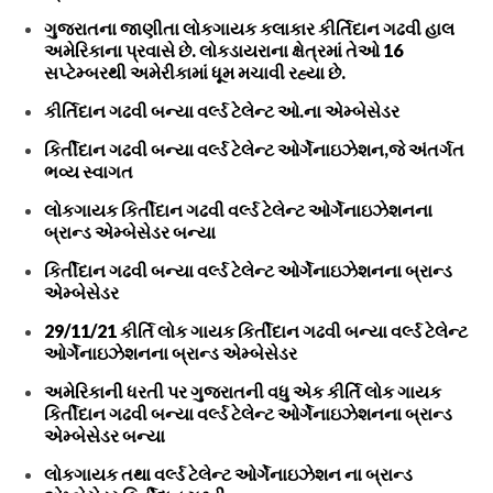
ગુજરાતના જાણીતા લોકગાયક કલાકાર કીર્તિદાન ગઢવી હાલ
અમેરિકાના પ્રવાસે છે. લોકડાયરાના ક્ષેત્રમાં તેઓ 16
સપ્ટેમ્બરથી અમેરીકામાં ધૂમ મચાવી રહ્યા છે.
કીર્તિદાન ગઢવી બન્યા વર્લ્ડ ટેલેન્ટ ઓ.ના એમ્બેસેડર
કિર્તીદાન ગઢવી બન્યા વર્લ્ડ ટેલેન્ટ ઓર્ગેનાઇઝેશન,જે અંતર્ગત
ભવ્ય સ્વાગત
લોકગાયક કિર્તીદાન ગઢવી વર્લ્ડ ટેલેન્ટ ઓર્ગેનાઇઝેશનના
બ્રાન્ડ એમ્બેસેડર બન્યા
કિર્તીદાન ગઢવી બન્યા વર્લ્ડ ટેલેન્ટ ઓર્ગેનાઇઝેશનના બ્રાન્ડ
એમ્બેસેડર
29/11/21 કીર્તિ લોક ગાયક કિર્તીદાન ગઢવી બન્યા વર્લ્ડ ટેલેન્ટ
ઓર્ગેનાઇઝેશનના બ્રાન્ડ એમ્બેસેડર
અમેરિકાની ધરતી પર ગુજરાતની વધુ એક કીર્તિ લોક ગાયક
કિર્તીદાન ગઢવી બન્યા વર્લ્ડ ટેલેન્ટ ઓર્ગેનાઇઝેશનના બ્રાન્ડ
એમ્બેસેડર બન્યા
લોકગાયક તથા વર્લ્ડ ટેલેન્ટ ઓર્ગેનાઇઝેશન ના બ્રાન્ડ