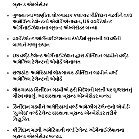
બ્રાન્ડ એમ્બેસેડર
ગુજરાતના જાણીતા લોકગાયક કલાકાર કીર્તિદાન ગઢવીને વર્લ્ડ
અમેઝિંગ ટેલેન્ટનો એવોર્ડ એનાયત, US વર્લ્ડ ટેલેન્ટ
ઓર્ગેનાઈઝેશનના બ્રાન્ડ એમ્બેસેડર બન્યા
વર્લ્ડ ટેલેન્ટ ઓર્ગેનાઈઝેશનના રેકોર્ડમાં સુરતની 10 વર્ષની
બાળાને મળ્યુ સ્થાન
US વર્લ્‌ડ ટેલેન્ટ ઓર્ગેનાઈઝેશન દ્વારા કીર્તિદાન ગઢવીને વર્લ્‌ડ
અમેઝિંગ ટેલેન્ટનો એવોર્ડ એનાયત
રાજકોટ: અમેરિકામાં લોકગાયક કીર્તિદાન ગઢવીને વર્લ્ડ
અમેઝિંગ ટેલેન્ટનો એવોર્ડ
લોકગાયક કિર્તીદાન ગઢવીએ ફરી વિદેશની ધરતી પર ગુજરાતનું
ગૌરવ વધાર્યું, આ સંસ્થાના બ્રાન્ડ એમ્બેસેડર બન્યા
કિર્તીદાન ગઢવીને અમેરિકામાં વર્લ્ડ અમેઝીંગ ટેલેન્ટનો એવોર્ડઃ
'યુએસ' વર્લ્ડ ટેલેન્ટ સંસ્થાના બ્રાન્ડ એમ્બેસેડર તરીકે
નિયુકિત
કીર્તિદાન ગઢવી અમેરિકાની વર્લ્ડ ટેલેન્ટ ઓર્ગેનાઈઝેશનના
બ્રાન્ડ એમ્બેસેડર બન્યા.