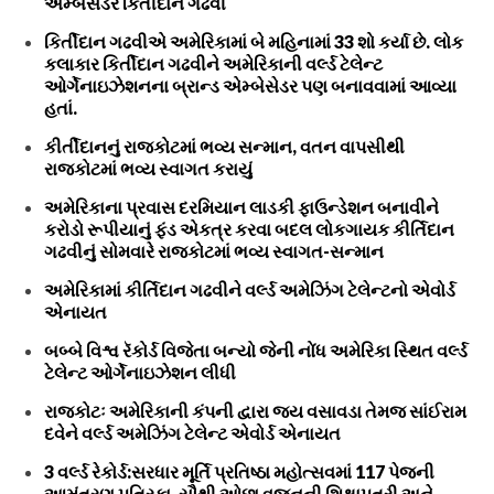
એમ્બેસેડર કિર્તીદાન ગઢવી
કિર્તીદાન ગઢવીએ અમેરિકામાં બે મહિનામાં 33 શો કર્યા છે. લોક
કલાકાર કિર્તીદાન ગઢવીને અમેરિકાની વર્લ્ડ ટેલેન્ટ
ઓર્ગેનાઇઝેશનના બ્રાન્ડ એમ્બેસેડર પણ બનાવવામાં આવ્યા
હતાં.
કીર્તીદાનનું રાજકોટમાં ભવ્ય સન્માન, વતન વાપસીથી
રાજકોટમાં ભવ્ય સ્વાગત કરાયું
અમેરિકાના પ્રવાસ દરમિયાન લાડકી ફાઉન્ડેશન બનાવીને
કરોડો રૂપીયાનું ફંડ એકત્ર કરવા બદલ લોકગાયક કીર્તિદાન
ગઢવીનું સોમવારે રાજકોટમાં ભવ્ય સ્વાગત-સન્માન
અમેરિકામાં કીર્તિદાન ગઢવીને વર્લ્ડ અમેઝિંગ ટેલેન્ટનો એવોર્ડ
એનાયત
બબ્બે વિશ્વ રૅકોર્ડ વિજેતા બન્યો જેની નોંધ અમેરિકા સ્થિત વર્લ્ડ
ટેલેન્ટ ઓર્ગેનાઇઝેશન લીધી
રાજકોટઃ અમેરિકાની કંપની દ્વારા જય વસાવડા તેમજ સાંઈરામ
દવેને વર્લ્ડ અમેઝિંગ ટેલેન્ટ એવોર્ડ એનાયત
3 વર્લ્ડ રેકોર્ડ:સરધાર મૂર્તિ પ્રતિષ્ઠા મહોત્સવમાં 117 પેજની
આમંત્રણ પત્રિકા, સૌથી ઓછા વજનની શિક્ષાપત્રી અને