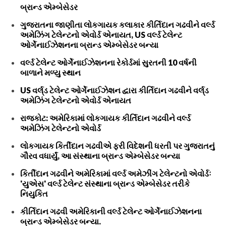
બ્રાન્ડ એમ્બેસેડર
ગુજરાતના જાણીતા લોકગાયક કલાકાર કીર્તિદાન ગઢવીને વર્લ્ડ
અમેઝિંગ ટેલેન્ટનો એવોર્ડ એનાયત, US વર્લ્ડ ટેલેન્ટ
ઓર્ગેનાઈઝેશનના બ્રાન્ડ એમ્બેસેડર બન્યા
વર્લ્ડ ટેલેન્ટ ઓર્ગેનાઈઝેશનના રેકોર્ડમાં સુરતની 10 વર્ષની
બાળાને મળ્યુ સ્થાન
US વર્લ્‌ડ ટેલેન્ટ ઓર્ગેનાઈઝેશન દ્વારા કીર્તિદાન ગઢવીને વર્લ્‌ડ
અમેઝિંગ ટેલેન્ટનો એવોર્ડ એનાયત
રાજકોટ: અમેરિકામાં લોકગાયક કીર્તિદાન ગઢવીને વર્લ્ડ
અમેઝિંગ ટેલેન્ટનો એવોર્ડ
લોકગાયક કિર્તીદાન ગઢવીએ ફરી વિદેશની ધરતી પર ગુજરાતનું
ગૌરવ વધાર્યું, આ સંસ્થાના બ્રાન્ડ એમ્બેસેડર બન્યા
કિર્તીદાન ગઢવીને અમેરિકામાં વર્લ્ડ અમેઝીંગ ટેલેન્ટનો એવોર્ડઃ
'યુએસ' વર્લ્ડ ટેલેન્ટ સંસ્થાના બ્રાન્ડ એમ્બેસેડર તરીકે
નિયુકિત
કીર્તિદાન ગઢવી અમેરિકાની વર્લ્ડ ટેલેન્ટ ઓર્ગેનાઈઝેશનના
બ્રાન્ડ એમ્બેસેડર બન્યા.