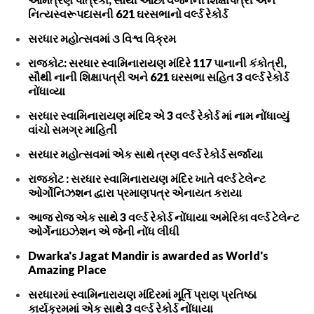
નિત્યસ્વરૂપદાસની 621 ઘરસભાનો વર્લ્ડ રેકોર્ડ
સરધાર મહોત્સવમાં ૩ વિશ્વ વિક્રમ
રાજકોટ: સરધાર સ્વામિનારાયણ મંદિરે 117 પાનાની કંકોત્રી,
સૌથી નાની શિક્ષાપત્રી અને 621 ઘરસભા સહિત 3 વર્લ્ડ રેકોર્ડ
નોંધાવ્યા
સરધાર સ્વામિનારાયણ મંદિ૨ એ 3 વર્લ્ડ રેકોર્ડ માં નામ નોંધાવ્યું
વાંચો સમગ્ર માહિતી
સરધાર મહોત્સવમાં એક સાથે ત્રણ વર્લ્ડ રેકોર્ડ સર્જાયા
રાજકોટ : સરધાર સ્વામિનારાયણ મંદિર ખાતે વર્લ્ડ ટેલેન્ટ
ઓર્ગોનિઝશન દ્વારા પ્રમાણપત્ર એનાયત કરાયા
આજ રોજ એક સાથે 3 વર્લ્ડ રેકોર્ડ નોંધાયા અમેરિકા વર્લ્ડ ટેલેન્ટ
ઓર્ગેનાઇઝેશન એ જેની નોંધ લીધી
Dwarka's Jagat Mandir is awarded as World's
Amazing Place
સરધારમાં સ્વામિનારાયણ મંદિરમાં મૂર્તિ પ્રાણ પ્રતિષ્ઠા
કાર્યક્રમમાં એક સાથે 3 વર્લ્ડ રેકોર્ડ નોંધાયા