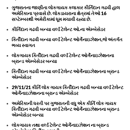
ગુજરાતના જાણીતા લોકગાયક કલાકાર કીર્તિદાન ગઢવી હાલ
અમેરિકાના પ્રવાસે છે. લોકડાયરાના ક્ષેત્રમાં તેઓ 16
સપ્ટેમ્બરથી અમેરીકામાં ધૂમ મચાવી રહ્યા છે.
કીર્તિદાન ગઢવી બન્યા વર્લ્ડ ટેલેન્ટ ઓ.ના એમ્બેસેડર
કિર્તીદાન ગઢવી બન્યા વર્લ્ડ ટેલેન્ટ ઓર્ગેનાઇઝેશન,જે અંતર્ગત
ભવ્ય સ્વાગત
લોકગાયક કિર્તીદાન ગઢવી વર્લ્ડ ટેલેન્ટ ઓર્ગેનાઇઝેશનના
બ્રાન્ડ એમ્બેસેડર બન્યા
કિર્તીદાન ગઢવી બન્યા વર્લ્ડ ટેલેન્ટ ઓર્ગેનાઇઝેશનના બ્રાન્ડ
એમ્બેસેડર
29/11/21 કીર્તિ લોક ગાયક કિર્તીદાન ગઢવી બન્યા વર્લ્ડ ટેલેન્ટ
ઓર્ગેનાઇઝેશનના બ્રાન્ડ એમ્બેસેડર
અમેરિકાની ધરતી પર ગુજરાતની વધુ એક કીર્તિ લોક ગાયક
કિર્તીદાન ગઢવી બન્યા વર્લ્ડ ટેલેન્ટ ઓર્ગેનાઇઝેશનના બ્રાન્ડ
એમ્બેસેડર બન્યા
લોકગાયક તથા વર્લ્ડ ટેલેન્ટ ઓર્ગેનાઇઝેશન ના બ્રાન્ડ