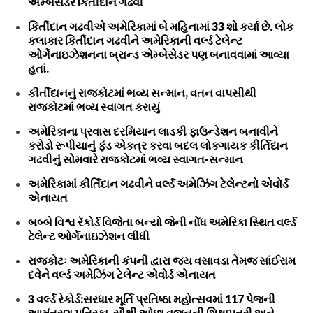
એમ્બેસેડર કિર્તીદાન ગઢવી
કિર્તીદાન ગઢવીએ અમેરિકામાં બે મહિનામાં 33 શો કર્યા છે. લોક
કલાકાર કિર્તીદાન ગઢવીને અમેરિકાની વર્લ્ડ ટેલેન્ટ
ઓર્ગેનાઇઝેશનના બ્રાન્ડ એમ્બેસેડર પણ બનાવવામાં આવ્યા
હતાં.
કીર્તીદાનનું રાજકોટમાં ભવ્ય સન્માન, વતન વાપસીથી
રાજકોટમાં ભવ્ય સ્વાગત કરાયું
અમેરિકાના પ્રવાસ દરમિયાન લાડકી ફાઉન્ડેશન બનાવીને
કરોડો રૂપીયાનું ફંડ એકત્ર કરવા બદલ લોકગાયક કીર્તિદાન
ગઢવીનું સોમવારે રાજકોટમાં ભવ્ય સ્વાગત-સન્માન
અમેરિકામાં કીર્તિદાન ગઢવીને વર્લ્ડ અમેઝિંગ ટેલેન્ટનો એવોર્ડ
એનાયત
બબ્બે વિશ્વ રૅકોર્ડ વિજેતા બન્યો જેની નોંધ અમેરિકા સ્થિત વર્લ્ડ
ટેલેન્ટ ઓર્ગેનાઇઝેશન લીધી
રાજકોટઃ અમેરિકાની કંપની દ્વારા જય વસાવડા તેમજ સાંઈરામ
દવેને વર્લ્ડ અમેઝિંગ ટેલેન્ટ એવોર્ડ એનાયત
3 વર્લ્ડ રેકોર્ડ:સરધાર મૂર્તિ પ્રતિષ્ઠા મહોત્સવમાં 117 પેજની
આમંત્રણ પત્રિકા, સૌથી ઓછા વજનની શિક્ષાપત્રી અને