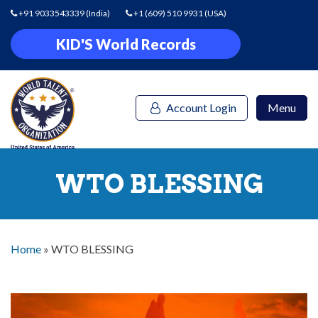
+91 9033543339
(India)
+1 (609) 510 9931
(USA)
KID'S World Records
Account Login
Menu
WTO BLESSING
Home
»
WTO BLESSING