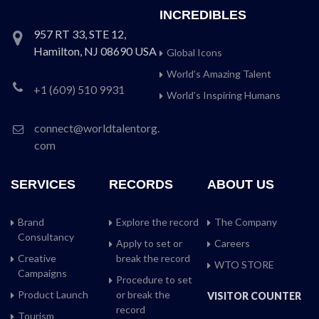
INCREDIBLES
957 RT 33, STE 12,
Hamilton, NJ 08690 USA
Global Icons
World’s Amazing Talent
+1 (609) 510 9931
World’s Inspiring Humans
connect@worldtalentorg.
com
SERVICES
RECORDS
ABOUT US
Brand
Explore the record
The Company
Consultancy
Apply to set or
Careers
Creative
break the record
WTO STORE
Campaigns
Procedure to set
Product Launch
or break the
VISITOR COUNTER
record
Tourism