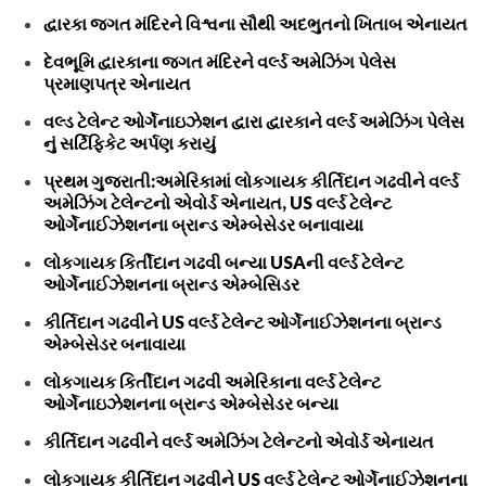
દ્વારકા જગત મંદિરને વિશ્વના સૌથી અદભુતનો ખિતાબ એનાયત
દેવભૂમિ દ્વારકાના જગત મંદિરને વર્લ્ડ અમેઝિંગ પેલેસ
પ્રમાણપત્ર એનાયત
વલ્ડ ટેલેન્ટ ઓર્ગેનાઇઝેશન દ્વારા દ્વારકાને વર્લ્ડ અમેઝિંગ પેલેસ
નું સર્ટિફિકેટ અર્પણ કરાયું
પ્રથમ ગુજરાતી:અમેરિકામાં લોકગાયક કીર્તિદાન ગઢવીને વર્લ્ડ
અમેઝિંગ ટેલેન્ટનો એવોર્ડ એનાયત, US વર્લ્ડ ટેલેન્ટ
ઓર્ગેનાઈઝેશનના બ્રાન્ડ એમ્બેસેડર બનાવાયા
લોકગાયક કિર્તીદાન ગઢવી બન્યા USAની વર્લ્ડ ટેલેન્ટ
ઓર્ગેનાઈઝેશનના બ્રાન્ડ એમ્બેસિડર
કીર્તિદાન ગઢવીને US વર્લ્ડ ટેલેન્ટ ઓર્ગેનાઈઝેશનના બ્રાન્ડ
એમ્બેસેડર બનાવાયા
લોકગાયક કિર્તીદાન ગઢવી અમેરિકાના વર્લ્ડ ટેલેન્ટ
ઓર્ગેનાઇઝેશનના બ્રાન્ડ એમ્બેસેડર બન્યા
કીર્તિદાન ગઢવીને વર્લ્ડ અમેઝિંગ ટેલેન્ટનો એવોર્ડ એનાયત
લોકગાયક કીર્તિદાન ગઢવીને US વર્લ્ડ ટેલેન્ટ ઓર્ગેનાઈઝેશનના