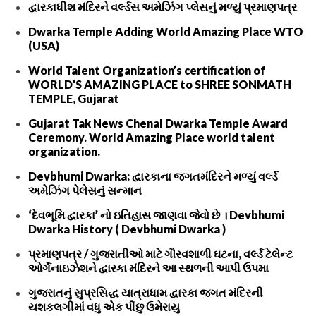
દ્વારકાધીશ મંદિરને વર્લ્ડસ અમેઝિંગ પ્લેસનું મળ્યું પ્રમાણપત્ર
Dwarka Temple Adding World Amazing Place WTO
(USA)
World Talent Organization’s certification of
WORLD’S AMAZING PLACE to SHREE SONMATH
TEMPLE, Gujarat
Gujarat Tak News Chenal Dwarka Temple Award
Ceremony. World Amazing Place world talent
organization.
Devbhumi Dwarka: દ્વારકાના જગતમંદિરને મળ્યું વર્લ્ડ
અમેઝિંગ પેલેસનું સન્માન
‘દેવભૂમિ દ્વારકા’ નો ઇતિહાસ જાણવા જેવો છે । Devbhumi
Dwarka History ( Devbhumi Dwarka )
પ્રમાણપત્ર / ગુજરાતીઓ માટે ગૌરવશાળી ઘટના, વર્લ્ડ ટેલેન્ટ
ઓર્ગેનાઇઝેશને દ્વારકા મંદિરને આ સ્થળની આપી ઉપમા
ગુજરાતનું સુપ્રસિદ્ધ યાત્રાધામ દ્વારકા જગત મંદિરની
યશકલગીમાં વધુ એક પીંછુ ઉમેરાયુ