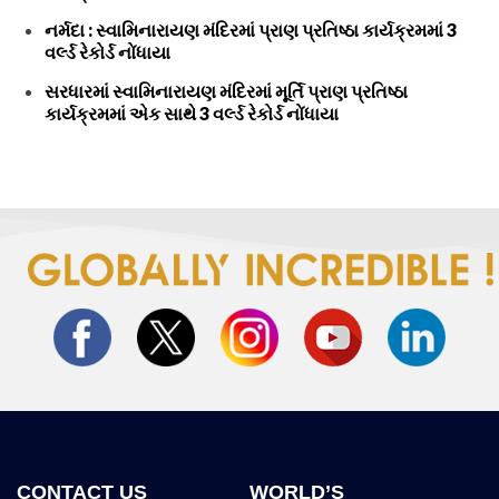
નર્મદા : સ્વામિનારાયણ મંદિરમાં પ્રાણ પ્રતિષ્ઠા કાર્યક્રમમાં 3
વર્લ્ડ રેકોર્ડ નોંધાયા
સરધારમાં સ્વામિનારાયણ મંદિરમાં મૂર્તિ પ્રાણ પ્રતિષ્ઠા
કાર્યક્રમમાં એક સાથે 3 વર્લ્ડ રેકોર્ડ નોંધાયા
CONTACT US
WORLD’S