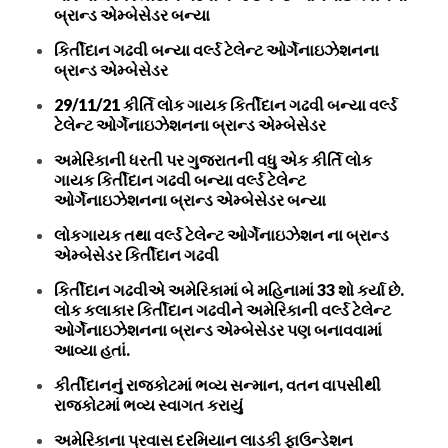
બ્રાન્ડ એમ્બેસેડર બન્યા
કિર્તીદાન ગઢવી બન્યા વર્લ્ડ ટેલેન્ટ ઓર્ગેનાઇઝેશનના
બ્રાન્ડ એમ્બેસેડર
29/11/21 કીર્તિ લોક ગાયક કિર્તીદાન ગઢવી બન્યા વર્લ્ડ
ટેલેન્ટ ઓર્ગેનાઇઝેશનના બ્રાન્ડ એમ્બેસેડર
અમેરિકાની ધરતી પર ગુજરાતની વધુ એક કીર્તિ લોક
ગાયક કિર્તીદાન ગઢવી બન્યા વર્લ્ડ ટેલેન્ટ
ઓર્ગેનાઇઝેશનના બ્રાન્ડ એમ્બેસેડર બન્યા
લોકગાયક તથા વર્લ્ડ ટેલેન્ટ ઓર્ગેનાઇઝેશન ના બ્રાન્ડ
એમ્બેસેડર કિર્તીદાન ગઢવી
કિર્તીદાન ગઢવીએ અમેરિકામાં બે મહિનામાં 33 શો કર્યા છે.
લોક કલાકાર કિર્તીદાન ગઢવીને અમેરિકાની વર્લ્ડ ટેલેન્ટ
ઓર્ગેનાઇઝેશનના બ્રાન્ડ એમ્બેસેડર પણ બનાવવામાં
આવ્યા હતાં.
કીર્તીદાનનું રાજકોટમાં ભવ્ય સન્માન, વતન વાપસીથી
રાજકોટમાં ભવ્ય સ્વાગત કરાયું
અમેરિકાના પ્રવાસ દરમિયાન લાડકી ફાઉન્ડેશન