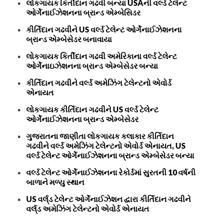
લોકગાયક કિર્તીદાન ગઢવી બન્યા USAની વર્લ્ડ ટેલેન્ટ
ઓર્ગેનાઈઝેશનના બ્રાન્ડ એમ્બેસિડર
કીર્તિદાન ગઢવીને US વર્લ્ડ ટેલેન્ટ ઓર્ગેનાઈઝેશનના
બ્રાન્ડ એમ્બેસેડર બનાવાયા
લોકગાયક કિર્તીદાન ગઢવી અમેરિકાના વર્લ્ડ ટેલેન્ટ
ઓર્ગેનાઇઝેશનના બ્રાન્ડ એમ્બેસેડર બન્યા
કીર્તિદાન ગઢવીને વર્લ્ડ અમેઝિંગ ટેલેન્ટનો એવોર્ડ
એનાયત
લોકગાયક કીર્તિદાન ગઢવીને US વર્લ્ડ ટેલેન્ટ
ઓર્ગેનાઈઝેશનના બ્રાન્ડ એમ્બેસેડર
ગુજરાતના જાણીતા લોકગાયક કલાકાર કીર્તિદાન
ગઢવીને વર્લ્ડ અમેઝિંગ ટેલેન્ટનો એવોર્ડ એનાયત, US
વર્લ્ડ ટેલેન્ટ ઓર્ગેનાઈઝેશનના બ્રાન્ડ એમ્બેસેડર બન્યા
વર્લ્ડ ટેલેન્ટ ઓર્ગેનાઈઝેશનના રેકોર્ડમાં સુરતની 10 વર્ષની
બાળાને મળ્યુ સ્થાન
US વર્લ્‌ડ ટેલેન્ટ ઓર્ગેનાઈઝેશન દ્વારા કીર્તિદાન ગઢવીને
વર્લ્‌ડ અમેઝિંગ ટેલેન્ટનો એવોર્ડ એનાયત