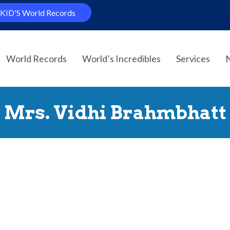
KID'S World Records
World Records
World’s Incredibles
Services
Mrs. Vidhi Brahmbhatt