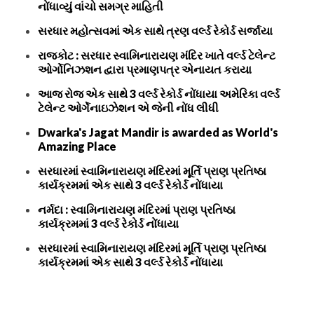
નોંધાવ્યું વાંચો સમગ્ર માહિતી
સરધાર મહોત્સવમાં એક સાથે ત્રણ વર્લ્ડ રેકોર્ડ સર્જાયા
રાજકોટ : સરધાર સ્વામિનારાયણ મંદિર ખાતે વર્લ્ડ ટેલેન્ટ
ઓર્ગોનિઝશન દ્વારા પ્રમાણપત્ર એનાયત કરાયા
આજ રોજ એક સાથે 3 વર્લ્ડ રેકોર્ડ નોંધાયા અમેરિકા વર્લ્ડ
ટેલેન્ટ ઓર્ગેનાઇઝેશન એ જેની નોંધ લીધી
Dwarka's Jagat Mandir is awarded as World's
Amazing Place
સરધારમાં સ્વામિનારાયણ મંદિરમાં મૂર્તિ પ્રાણ પ્રતિષ્ઠા
કાર્યક્રમમાં એક સાથે 3 વર્લ્ડ રેકોર્ડ નોંધાયા
નર્મદા : સ્વામિનારાયણ મંદિરમાં પ્રાણ પ્રતિષ્ઠા
કાર્યક્રમમાં 3 વર્લ્ડ રેકોર્ડ નોંધાયા
સરધારમાં સ્વામિનારાયણ મંદિરમાં મૂર્તિ પ્રાણ પ્રતિષ્ઠા
કાર્યક્રમમાં એક સાથે 3 વર્લ્ડ રેકોર્ડ નોંધાયા