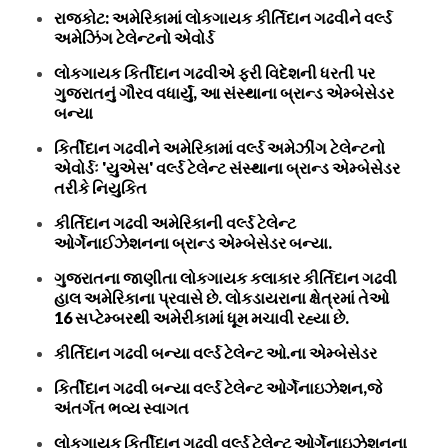
રાજકોટ: અમેરિકામાં લોકગાયક કીર્તિદાન ગઢવીને વર્લ્ડ
અમેઝિંગ ટેલેન્ટનો એવોર્ડ
લોકગાયક કિર્તીદાન ગઢવીએ ફરી વિદેશની ધરતી પર
ગુજરાતનું ગૌરવ વધાર્યું, આ સંસ્થાના બ્રાન્ડ એમ્બેસેડર
બન્યા
કિર્તીદાન ગઢવીને અમેરિકામાં વર્લ્ડ અમેઝીંગ ટેલેન્ટનો
એવોર્ડઃ 'યુએસ' વર્લ્ડ ટેલેન્ટ સંસ્થાના બ્રાન્ડ એમ્બેસેડર
તરીકે નિયુકિત
કીર્તિદાન ગઢવી અમેરિકાની વર્લ્ડ ટેલેન્ટ
ઓર્ગેનાઈઝેશનના બ્રાન્ડ એમ્બેસેડર બન્યા.
ગુજરાતના જાણીતા લોકગાયક કલાકાર કીર્તિદાન ગઢવી
હાલ અમેરિકાના પ્રવાસે છે. લોકડાયરાના ક્ષેત્રમાં તેઓ
16 સપ્ટેમ્બરથી અમેરીકામાં ધૂમ મચાવી રહ્યા છે.
કીર્તિદાન ગઢવી બન્યા વર્લ્ડ ટેલેન્ટ ઓ.ના એમ્બેસેડર
કિર્તીદાન ગઢવી બન્યા વર્લ્ડ ટેલેન્ટ ઓર્ગેનાઇઝેશન,જે
અંતર્ગત ભવ્ય સ્વાગત
લોકગાયક કિર્તીદાન ગઢવી વર્લ્ડ ટેલેન્ટ ઓર્ગેનાઇઝેશનના