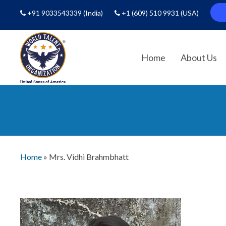
+91 9033543339
(India)
+1 (609) 510 9931
(USA)
Home
About Us
Home
»
Mrs. Vidhi Brahmbhatt