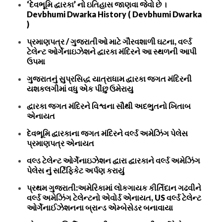
‘દેવભૂમિ દ્વારકા’ નો ઇતિહાસ જાણવા જેવો છે ।
Devbhumi Dwarka History ( Devbhumi Dwarka
)
પ્રમાણપત્ર / ગુજરાતીઓ માટે ગૌરવશાળી ઘટના, વર્લ્ડ
ટેલેન્ટ ઓર્ગેનાઇઝેશને દ્વારકા મંદિરને આ સ્થળની આપી
ઉપમા
ગુજરાતનું સુપ્રસિદ્ધ યાત્રાધામ દ્વારકા જગત મંદિરની
યશકલગીમાં વધુ એક પીંછુ ઉમેરાયુ
દ્વારકા જગત મંદિરને વિશ્વના સૌથી અદભુતનો ખિતાબ
એનાયત
દેવભૂમિ દ્વારકાના જગત મંદિરને વર્લ્ડ અમેઝિંગ પેલેસ
પ્રમાણપત્ર એનાયત
વલ્ડ ટેલેન્ટ ઓર્ગેનાઇઝેશન દ્વારા દ્વારકાને વર્લ્ડ અમેઝિંગ
પેલેસ નું સર્ટિફિકેટ અર્પણ કરાયું
પ્રથમ ગુજરાતી:અમેરિકામાં લોકગાયક કીર્તિદાન ગઢવીને
વર્લ્ડ અમેઝિંગ ટેલેન્ટનો એવોર્ડ એનાયત, US વર્લ્ડ ટેલેન્ટ
ઓર્ગેનાઈઝેશનના બ્રાન્ડ એમ્બેસેડર બનાવાયા