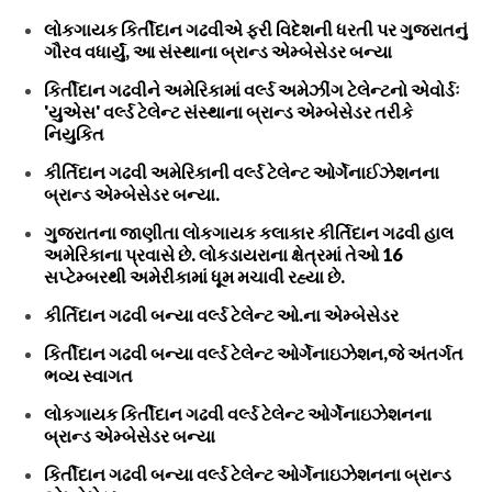
લોકગાયક કિર્તીદાન ગઢવીએ ફરી વિદેશની ધરતી પર ગુજરાતનું
ગૌરવ વધાર્યું, આ સંસ્થાના બ્રાન્ડ એમ્બેસેડર બન્યા
કિર્તીદાન ગઢવીને અમેરિકામાં વર્લ્ડ અમેઝીંગ ટેલેન્ટનો એવોર્ડઃ
'યુએસ' વર્લ્ડ ટેલેન્ટ સંસ્થાના બ્રાન્ડ એમ્બેસેડર તરીકે
નિયુકિત
કીર્તિદાન ગઢવી અમેરિકાની વર્લ્ડ ટેલેન્ટ ઓર્ગેનાઈઝેશનના
બ્રાન્ડ એમ્બેસેડર બન્યા.
ગુજરાતના જાણીતા લોકગાયક કલાકાર કીર્તિદાન ગઢવી હાલ
અમેરિકાના પ્રવાસે છે. લોકડાયરાના ક્ષેત્રમાં તેઓ 16
સપ્ટેમ્બરથી અમેરીકામાં ધૂમ મચાવી રહ્યા છે.
કીર્તિદાન ગઢવી બન્યા વર્લ્ડ ટેલેન્ટ ઓ.ના એમ્બેસેડર
કિર્તીદાન ગઢવી બન્યા વર્લ્ડ ટેલેન્ટ ઓર્ગેનાઇઝેશન,જે અંતર્ગત
ભવ્ય સ્વાગત
લોકગાયક કિર્તીદાન ગઢવી વર્લ્ડ ટેલેન્ટ ઓર્ગેનાઇઝેશનના
બ્રાન્ડ એમ્બેસેડર બન્યા
કિર્તીદાન ગઢવી બન્યા વર્લ્ડ ટેલેન્ટ ઓર્ગેનાઇઝેશનના બ્રાન્ડ