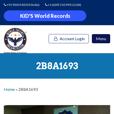
+91 9033543339
(India)
+1 (609) 510 9931
(USA)
KID'S World Records
Account Login
Menu
2B8A1693
Home
»
2B8A1693