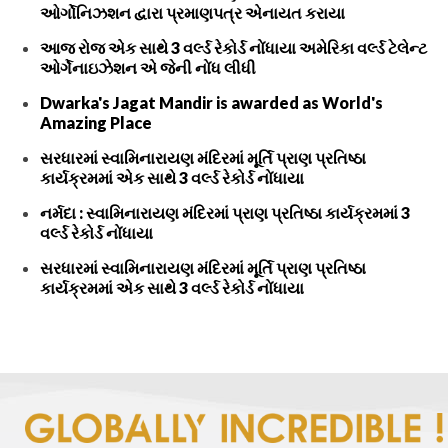
ઓર્ગોનિઝશન દ્વારા પ્રમાણપત્ર એનાયત કરાયા
આજ રોજ એક સાથે 3 વર્લ્ડ રેકોર્ડ નોંધાયા અમેરિકા વર્લ્ડ ટેલેન્ટ
ઓર્ગેનાઇઝેશન એ જેની નોંધ લીધી
Dwarka's Jagat Mandir is awarded as World's
Amazing Place
સરધારમાં સ્વામિનારાયણ મંદિરમાં મૂર્તિ પ્રાણ પ્રતિષ્ઠા
કાર્યક્રમમાં એક સાથે 3 વર્લ્ડ રેકોર્ડ નોંધાયા
નર્મદા : સ્વામિનારાયણ મંદિરમાં પ્રાણ પ્રતિષ્ઠા કાર્યક્રમમાં 3
વર્લ્ડ રેકોર્ડ નોંધાયા
સરધારમાં સ્વામિનારાયણ મંદિરમાં મૂર્તિ પ્રાણ પ્રતિષ્ઠા
કાર્યક્રમમાં એક સાથે 3 વર્લ્ડ રેકોર્ડ નોંધાયા