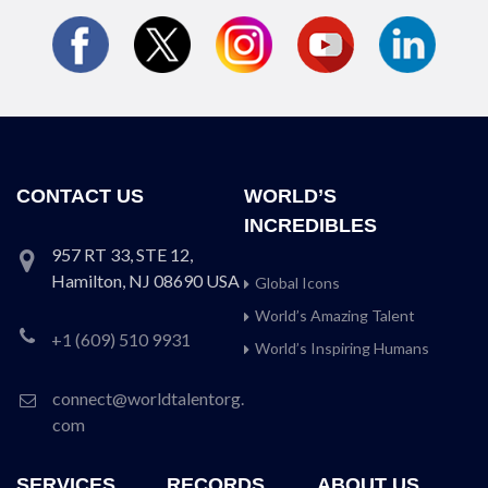
CONTACT US
WORLD’S
INCREDIBLES
957 RT 33, STE 12,
Hamilton, NJ 08690 USA
Global Icons
World’s Amazing Talent
+1 (609) 510 9931
World’s Inspiring Humans
connect@worldtalentorg.
com
SERVICES
RECORDS
ABOUT US