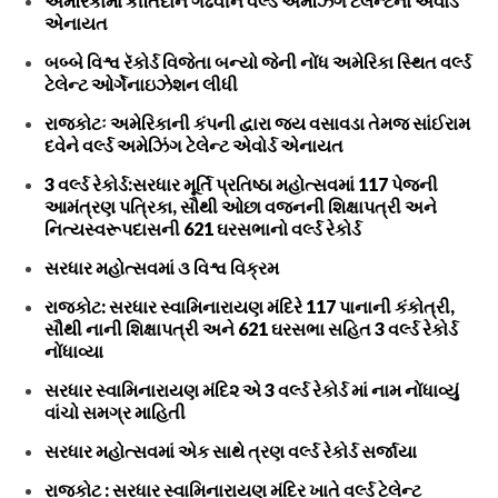
અમેરિકામાં કીર્તિદાન ગઢવીને વર્લ્ડ અમેઝિંગ ટેલેન્ટનો એવોર્ડ
એનાયત
બબ્બે વિશ્વ રૅકોર્ડ વિજેતા બન્યો જેની નોંધ અમેરિકા સ્થિત વર્લ્ડ
ટેલેન્ટ ઓર્ગેનાઇઝેશન લીધી
રાજકોટઃ અમેરિકાની કંપની દ્વારા જય વસાવડા તેમજ સાંઈરામ
દવેને વર્લ્ડ અમેઝિંગ ટેલેન્ટ એવોર્ડ એનાયત
3 વર્લ્ડ રેકોર્ડ:સરધાર મૂર્તિ પ્રતિષ્ઠા મહોત્સવમાં 117 પેજની
આમંત્રણ પત્રિકા, સૌથી ઓછા વજનની શિક્ષાપત્રી અને
નિત્યસ્વરૂપદાસની 621 ઘરસભાનો વર્લ્ડ રેકોર્ડ
સરધાર મહોત્સવમાં ૩ વિશ્વ વિક્રમ
રાજકોટ: સરધાર સ્વામિનારાયણ મંદિરે 117 પાનાની કંકોત્રી,
સૌથી નાની શિક્ષાપત્રી અને 621 ઘરસભા સહિત 3 વર્લ્ડ રેકોર્ડ
નોંધાવ્યા
સરધાર સ્વામિનારાયણ મંદિ૨ એ 3 વર્લ્ડ રેકોર્ડ માં નામ નોંધાવ્યું
વાંચો સમગ્ર માહિતી
સરધાર મહોત્સવમાં એક સાથે ત્રણ વર્લ્ડ રેકોર્ડ સર્જાયા
રાજકોટ : સરધાર સ્વામિનારાયણ મંદિર ખાતે વર્લ્ડ ટેલેન્ટ