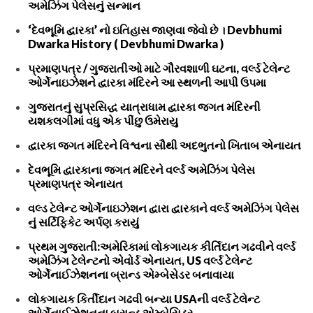
અમેઝિંગ પેલેસનું સન્માન
‘દેવભૂમિ દ્વારકા’ નો ઇતિહાસ જાણવા જેવો છે । Devbhumi
Dwarka History ( Devbhumi Dwarka )
પ્રમાણપત્ર / ગુજરાતીઓ માટે ગૌરવશાળી ઘટના, વર્લ્ડ ટેલેન્ટ
ઓર્ગેનાઇઝેશને દ્વારકા મંદિરને આ સ્થળની આપી ઉપમા
ગુજરાતનું સુપ્રસિદ્ધ યાત્રાધામ દ્વારકા જગત મંદિરની
યશકલગીમાં વધુ એક પીંછુ ઉમેરાયુ
દ્વારકા જગત મંદિરને વિશ્વના સૌથી અદભુતનો ખિતાબ એનાયત
દેવભૂમિ દ્વારકાના જગત મંદિરને વર્લ્ડ અમેઝિંગ પેલેસ
પ્રમાણપત્ર એનાયત
વલ્ડ ટેલેન્ટ ઓર્ગેનાઇઝેશન દ્વારા દ્વારકાને વર્લ્ડ અમેઝિંગ પેલેસ
નું સર્ટિફિકેટ અર્પણ કરાયું
પ્રથમ ગુજરાતી:અમેરિકામાં લોકગાયક કીર્તિદાન ગઢવીને વર્લ્ડ
અમેઝિંગ ટેલેન્ટનો એવોર્ડ એનાયત, US વર્લ્ડ ટેલેન્ટ
ઓર્ગેનાઈઝેશનના બ્રાન્ડ એમ્બેસેડર બનાવાયા
લોકગાયક કિર્તીદાન ગઢવી બન્યા USAની વર્લ્ડ ટેલેન્ટ
ઓર્ગેનાઈઝેશનના બ્રાન્ડ એમ્બેસિડર