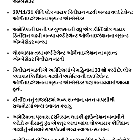
એમ્બેસેડર
29/11/21 કીર્તિ લોક ગાયક કિર્તીદાન ગઢવી બન્યા વર્લ્ડ ટેલેન્ટ
ઓર્ગેનાઇઝેશનના બ્રાન્ડ એમ્બેસેડર
અમેરિકાની ધરતી પર ગુજરાતની વધુ એક કીર્તિ લોક ગાયક
કિર્તીદાન ગઢવી બન્યા વર્લ્ડ ટેલેન્ટ ઓર્ગેનાઇઝેશનના બ્રાન્ડ
એમ્બેસેડર બન્યા
લોકગાયક તથા વર્લ્ડ ટેલેન્ટ ઓર્ગેનાઇઝેશન ના બ્રાન્ડ
એમ્બેસેડર કિર્તીદાન ગઢવી
કિર્તીદાન ગઢવીએ અમેરિકામાં બે મહિનામાં 33 શો કર્યા છે. લોક
કલાકાર કિર્તીદાન ગઢવીને અમેરિકાની વર્લ્ડ ટેલેન્ટ
ઓર્ગેનાઇઝેશનના બ્રાન્ડ એમ્બેસેડર પણ બનાવવામાં આવ્યા
હતાં.
કીર્તીદાનનું રાજકોટમાં ભવ્ય સન્માન, વતન વાપસીથી
રાજકોટમાં ભવ્ય સ્વાગત કરાયું
અમેરિકાના પ્રવાસ દરમિયાન લાડકી ફાઉન્ડેશન બનાવીને
કરોડો રૂપીયાનું ફંડ એકત્ર કરવા બદલ લોકગાયક કીર્તિદાન
ગઢવીનું સોમવારે રાજકોટમાં ભવ્ય સ્વાગત-સન્માન