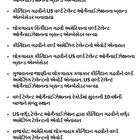
કીર્તિદાન ગઢવીને US વર્લ્ડ ટેલેન્ટ ઓર્ગેનાઈઝેશનના બ્રાન્ડ
એમ્બેસેડર બનાવાયા
લોકગાયક કિર્તીદાન ગઢવી અમેરિકાના વર્લ્ડ ટેલેન્ટ
ઓર્ગેનાઇઝેશનના બ્રાન્ડ એમ્બેસેડર બન્યા
કીર્તિદાન ગઢવીને વર્લ્ડ અમેઝિંગ ટેલેન્ટનો એવોર્ડ એનાયત
લોકગાયક કીર્તિદાન ગઢવીને US વર્લ્ડ ટેલેન્ટ ઓર્ગેનાઈઝેશનના
બ્રાન્ડ એમ્બેસેડર
ગુજરાતના જાણીતા લોકગાયક કલાકાર કીર્તિદાન ગઢવીને વર્લ્ડ
અમેઝિંગ ટેલેન્ટનો એવોર્ડ એનાયત, US વર્લ્ડ ટેલેન્ટ
ઓર્ગેનાઈઝેશનના બ્રાન્ડ એમ્બેસેડર બન્યા
વર્લ્ડ ટેલેન્ટ ઓર્ગેનાઈઝેશનના રેકોર્ડમાં સુરતની 10 વર્ષની
બાળાને મળ્યુ સ્થાન
US વર્લ્‌ડ ટેલેન્ટ ઓર્ગેનાઈઝેશન દ્વારા કીર્તિદાન ગઢવીને વર્લ્‌ડ
અમેઝિંગ ટેલેન્ટનો એવોર્ડ એનાયત
રાજકોટ: અમેરિકામાં લોકગાયક કીર્તિદાન ગઢવીને વર્લ્ડ
અમેઝિંગ ટેલેન્ટનો એવોર્ડ