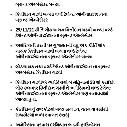
બ્રાન્ડ એમ્બેસેડર બન્યા
કિર્તીદાન ગઢવી બન્યા વર્લ્ડ ટેલેન્ટ ઓર્ગેનાઇઝેશનના
બ્રાન્ડ એમ્બેસેડર
29/11/21 કીર્તિ લોક ગાયક કિર્તીદાન ગઢવી બન્યા વર્લ્ડ
ટેલેન્ટ ઓર્ગેનાઇઝેશનના બ્રાન્ડ એમ્બેસેડર
અમેરિકાની ધરતી પર ગુજરાતની વધુ એક કીર્તિ લોક
ગાયક કિર્તીદાન ગઢવી બન્યા વર્લ્ડ ટેલેન્ટ
ઓર્ગેનાઇઝેશનના બ્રાન્ડ એમ્બેસેડર બન્યા
લોકગાયક તથા વર્લ્ડ ટેલેન્ટ ઓર્ગેનાઇઝેશન ના બ્રાન્ડ
એમ્બેસેડર કિર્તીદાન ગઢવી
કિર્તીદાન ગઢવીએ અમેરિકામાં બે મહિનામાં 33 શો કર્યા છે.
લોક કલાકાર કિર્તીદાન ગઢવીને અમેરિકાની વર્લ્ડ ટેલેન્ટ
ઓર્ગેનાઇઝેશનના બ્રાન્ડ એમ્બેસેડર પણ બનાવવામાં
આવ્યા હતાં.
કીર્તીદાનનું રાજકોટમાં ભવ્ય સન્માન, વતન વાપસીથી
રાજકોટમાં ભવ્ય સ્વાગત કરાયું
અમેરિકાના પ્રવાસ દરમિયાન લાડકી ફાઉન્ડેશન