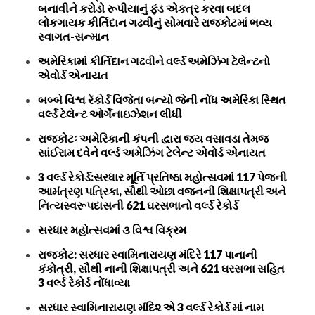
બનાવીને કરોડો રૂપીયાનું ફંડ એકત્ર કરવા બદલ
લોકગાયક કીર્તિદાન ગઢવીનું સોમવારે રાજકોટમાં ભવ્ય
સ્વાગત-સન્માન
અમેરિકામાં કીર્તિદાન ગઢવીને વર્લ્ડ અમેઝિંગ ટેલેન્ટનો
એવોર્ડ એનાયત
બબ્બે વિશ્વ રૅકોર્ડ વિજેતા બન્યો જેની નોંધ અમેરિકા સ્થિત
વર્લ્ડ ટેલેન્ટ ઓર્ગેનાઇઝેશન લીધી
રાજકોટઃ અમેરિકાની કંપની દ્વારા જય વસાવડા તેમજ
સાંઈરામ દવેને વર્લ્ડ અમેઝિંગ ટેલેન્ટ એવોર્ડ એનાયત
3 વર્લ્ડ રેકોર્ડ:સરધાર મૂર્તિ પ્રતિષ્ઠા મહોત્સવમાં 117 પેજની
આમંત્રણ પત્રિકા, સૌથી ઓછા વજનની શિક્ષાપત્રી અને
નિત્યસ્વરૂપદાસની 621 ઘરસભાનો વર્લ્ડ રેકોર્ડ
સરધાર મહોત્સવમાં ૩ વિશ્વ વિક્રમ
રાજકોટ: સરધાર સ્વામિનારાયણ મંદિરે 117 પાનાની
કંકોત્રી, સૌથી નાની શિક્ષાપત્રી અને 621 ઘરસભા સહિત
3 વર્લ્ડ રેકોર્ડ નોંધાવ્યા
સરધાર સ્વામિનારાયણ મંદિ૨ એ 3 વર્લ્ડ રેકોર્ડ માં નામ