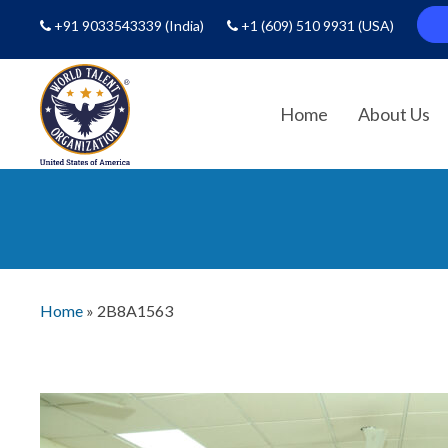
+91 9033543339
(India)
+1 (609) 510 9931
(USA)
Home
About Us
Home
»
2B8A1563