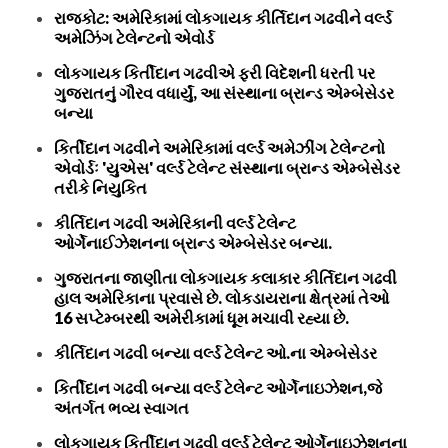
રાજકોટ: અમેરિકામાં લોકગાયક કીર્તિદાન ગઢવીને વર્લ્ડ
અમેઝિંગ ટેલેન્ટનો એવોર્ડ
લોકગાયક કિર્તીદાન ગઢવીએ ફરી વિદેશની ધરતી પર
ગુજરાતનું ગૌરવ વધાર્યું, આ સંસ્થાના બ્રાન્ડ એમ્બેસેડર
બન્યા
કિર્તીદાન ગઢવીને અમેરિકામાં વર્લ્ડ અમેઝીંગ ટેલેન્ટનો
એવોર્ડઃ 'યુએસ' વર્લ્ડ ટેલેન્ટ સંસ્થાના બ્રાન્ડ એમ્બેસેડર
તરીકે નિયુકિત
કીર્તિદાન ગઢવી અમેરિકાની વર્લ્ડ ટેલેન્ટ
ઓર્ગેનાઈઝેશનના બ્રાન્ડ એમ્બેસેડર બન્યા.
ગુજરાતના જાણીતા લોકગાયક કલાકાર કીર્તિદાન ગઢવી
હાલ અમેરિકાના પ્રવાસે છે. લોકડાયરાના ક્ષેત્રમાં તેઓ
16 સપ્ટેમ્બરથી અમેરીકામાં ધૂમ મચાવી રહ્યા છે.
કીર્તિદાન ગઢવી બન્યા વર્લ્ડ ટેલેન્ટ ઓ.ના એમ્બેસેડર
કિર્તીદાન ગઢવી બન્યા વર્લ્ડ ટેલેન્ટ ઓર્ગેનાઇઝેશન,જે
અંતર્ગત ભવ્ય સ્વાગત
લોકગાયક કિર્તીદાન ગઢવી વર્લ્ડ ટેલેન્ટ ઓર્ગેનાઇઝેશનના