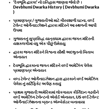
‘દેવભૂમિ દ્વારકા’ નો ઇતિહાસ જાણવા જેવો છે ।
Devbhumi Dwarka History ( Devbhumi Dwarka
)
પ્રમાણપત્ર / ગુજરાતીઓ માટે ગૌરવશાળી ઘટના, વર્લ્ડ
ટેલેન્ટ ઓર્ગેનાઇઝેશને દ્વારકા મંદિરને આ સ્થળની આપી
ઉપમા
ગુજરાતનું સુપ્રસિદ્ધ યાત્રાધામ દ્વારકા જગત મંદિરની
યશકલગીમાં વધુ એક પીંછુ ઉમેરાયુ
દ્વારકા જગત મંદિરને વિશ્વના સૌથી અદભુતનો ખિતાબ
એનાયત
દેવભૂમિ દ્વારકાના જગત મંદિરને વર્લ્ડ અમેઝિંગ પેલેસ
પ્રમાણપત્ર એનાયત
વલ્ડ ટેલેન્ટ ઓર્ગેનાઇઝેશન દ્વારા દ્વારકાને વર્લ્ડ અમેઝિંગ
પેલેસ નું સર્ટિફિકેટ અર્પણ કરાયું
પ્રથમ ગુજરાતી:અમેરિકામાં લોકગાયક કીર્તિદાન ગઢવીને
વર્લ્ડ અમેઝિંગ ટેલેન્ટનો એવોર્ડ એનાયત, US વર્લ્ડ ટેલેન્ટ
ઓર્ગેનાઈઝેશનના બ્રાન્ડ એમ્બેસેડર બનાવાયા