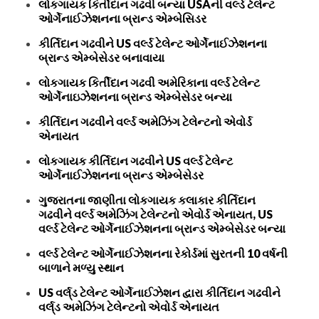
લોકગાયક કિર્તીદાન ગઢવી બન્યા USAની વર્લ્ડ ટેલેન્ટ
ઓર્ગેનાઈઝેશનના બ્રાન્ડ એમ્બેસિડર
કીર્તિદાન ગઢવીને US વર્લ્ડ ટેલેન્ટ ઓર્ગેનાઈઝેશનના
બ્રાન્ડ એમ્બેસેડર બનાવાયા
લોકગાયક કિર્તીદાન ગઢવી અમેરિકાના વર્લ્ડ ટેલેન્ટ
ઓર્ગેનાઇઝેશનના બ્રાન્ડ એમ્બેસેડર બન્યા
કીર્તિદાન ગઢવીને વર્લ્ડ અમેઝિંગ ટેલેન્ટનો એવોર્ડ
એનાયત
લોકગાયક કીર્તિદાન ગઢવીને US વર્લ્ડ ટેલેન્ટ
ઓર્ગેનાઈઝેશનના બ્રાન્ડ એમ્બેસેડર
ગુજરાતના જાણીતા લોકગાયક કલાકાર કીર્તિદાન
ગઢવીને વર્લ્ડ અમેઝિંગ ટેલેન્ટનો એવોર્ડ એનાયત, US
વર્લ્ડ ટેલેન્ટ ઓર્ગેનાઈઝેશનના બ્રાન્ડ એમ્બેસેડર બન્યા
વર્લ્ડ ટેલેન્ટ ઓર્ગેનાઈઝેશનના રેકોર્ડમાં સુરતની 10 વર્ષની
બાળાને મળ્યુ સ્થાન
US વર્લ્‌ડ ટેલેન્ટ ઓર્ગેનાઈઝેશન દ્વારા કીર્તિદાન ગઢવીને
વર્લ્‌ડ અમેઝિંગ ટેલેન્ટનો એવોર્ડ એનાયત