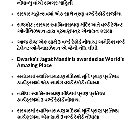
નોંધાવ્યું વાંચો સમગ્ર માહિતી
સરધાર મહોત્સવમાં એક સાથે ત્રણ વર્લ્ડ રેકોર્ડ સર્જાયા
રાજકોટ : સરધાર સ્વામિનારાયણ મંદિર ખાતે વર્લ્ડ ટેલેન્ટ
ઓર્ગોનિઝશન દ્વારા પ્રમાણપત્ર એનાયત કરાયા
આજ રોજ એક સાથે 3 વર્લ્ડ રેકોર્ડ નોંધાયા અમેરિકા વર્લ્ડ
ટેલેન્ટ ઓર્ગેનાઇઝેશન એ જેની નોંધ લીધી
Dwarka's Jagat Mandir is awarded as World's
Amazing Place
સરધારમાં સ્વામિનારાયણ મંદિરમાં મૂર્તિ પ્રાણ પ્રતિષ્ઠા
કાર્યક્રમમાં એક સાથે 3 વર્લ્ડ રેકોર્ડ નોંધાયા
નર્મદા : સ્વામિનારાયણ મંદિરમાં પ્રાણ પ્રતિષ્ઠા
કાર્યક્રમમાં 3 વર્લ્ડ રેકોર્ડ નોંધાયા
સરધારમાં સ્વામિનારાયણ મંદિરમાં મૂર્તિ પ્રાણ પ્રતિષ્ઠા
કાર્યક્રમમાં એક સાથે 3 વર્લ્ડ રેકોર્ડ નોંધાયા