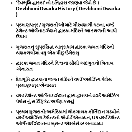
‘દેવભૂમિ દ્વારકા’ નો ઇતિહાસ જાણવા જેવો છે ।
Devbhumi Dwarka History ( Devbhumi Dwarka
)
પ્રમાણપત્ર / ગુજરાતીઓ માટે ગૌરવશાળી ઘટના, વર્લ્ડ
ટેલેન્ટ ઓર્ગેનાઇઝેશને દ્વારકા મંદિરને આ સ્થળની આપી
ઉપમા
ગુજરાતનું સુપ્રસિદ્ધ યાત્રાધામ દ્વારકા જગત મંદિરની
યશકલગીમાં વધુ એક પીંછુ ઉમેરાયુ
દ્વારકા જગત મંદિરને વિશ્વના સૌથી અદભુતનો ખિતાબ
એનાયત
દેવભૂમિ દ્વારકાના જગત મંદિરને વર્લ્ડ અમેઝિંગ પેલેસ
પ્રમાણપત્ર એનાયત
વલ્ડ ટેલેન્ટ ઓર્ગેનાઇઝેશન દ્વારા દ્વારકાને વર્લ્ડ અમેઝિંગ
પેલેસ નું સર્ટિફિકેટ અર્પણ કરાયું
પ્રથમ ગુજરાતી:અમેરિકામાં લોકગાયક કીર્તિદાન ગઢવીને
વર્લ્ડ અમેઝિંગ ટેલેન્ટનો એવોર્ડ એનાયત, US વર્લ્ડ ટેલેન્ટ
ઓર્ગેનાઈઝેશનના બ્રાન્ડ એમ્બેસેડર બનાવાયા