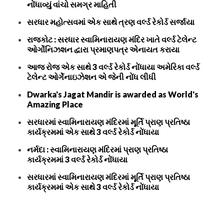
નોંધાવ્યું વાંચો સમગ્ર માહિતી
સરધાર મહોત્સવમાં એક સાથે ત્રણ વર્લ્ડ રેકોર્ડ સર્જાયા
રાજકોટ : સરધાર સ્વામિનારાયણ મંદિર ખાતે વર્લ્ડ ટેલેન્ટ
ઓર્ગોનિઝશન દ્વારા પ્રમાણપત્ર એનાયત કરાયા
આજ રોજ એક સાથે 3 વર્લ્ડ રેકોર્ડ નોંધાયા અમેરિકા વર્લ્ડ
ટેલેન્ટ ઓર્ગેનાઇઝેશન એ જેની નોંધ લીધી
Dwarka's Jagat Mandir is awarded as World's
Amazing Place
સરધારમાં સ્વામિનારાયણ મંદિરમાં મૂર્તિ પ્રાણ પ્રતિષ્ઠા
કાર્યક્રમમાં એક સાથે 3 વર્લ્ડ રેકોર્ડ નોંધાયા
નર્મદા : સ્વામિનારાયણ મંદિરમાં પ્રાણ પ્રતિષ્ઠા
કાર્યક્રમમાં 3 વર્લ્ડ રેકોર્ડ નોંધાયા
સરધારમાં સ્વામિનારાયણ મંદિરમાં મૂર્તિ પ્રાણ પ્રતિષ્ઠા
કાર્યક્રમમાં એક સાથે 3 વર્લ્ડ રેકોર્ડ નોંધાયા