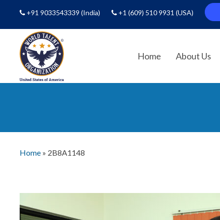
+91 9033543339
(India)
+1 (609) 510 9931
(USA)
Home
About Us
Home
»
2B8A1148