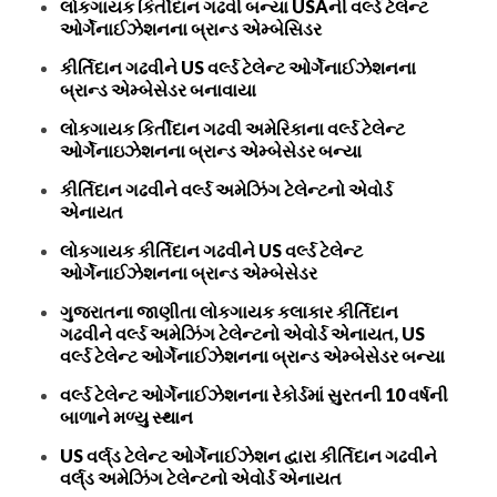
લોકગાયક કિર્તીદાન ગઢવી બન્યા USAની વર્લ્ડ ટેલેન્ટ
ઓર્ગેનાઈઝેશનના બ્રાન્ડ એમ્બેસિડર
કીર્તિદાન ગઢવીને US વર્લ્ડ ટેલેન્ટ ઓર્ગેનાઈઝેશનના
બ્રાન્ડ એમ્બેસેડર બનાવાયા
લોકગાયક કિર્તીદાન ગઢવી અમેરિકાના વર્લ્ડ ટેલેન્ટ
ઓર્ગેનાઇઝેશનના બ્રાન્ડ એમ્બેસેડર બન્યા
કીર્તિદાન ગઢવીને વર્લ્ડ અમેઝિંગ ટેલેન્ટનો એવોર્ડ
એનાયત
લોકગાયક કીર્તિદાન ગઢવીને US વર્લ્ડ ટેલેન્ટ
ઓર્ગેનાઈઝેશનના બ્રાન્ડ એમ્બેસેડર
ગુજરાતના જાણીતા લોકગાયક કલાકાર કીર્તિદાન
ગઢવીને વર્લ્ડ અમેઝિંગ ટેલેન્ટનો એવોર્ડ એનાયત, US
વર્લ્ડ ટેલેન્ટ ઓર્ગેનાઈઝેશનના બ્રાન્ડ એમ્બેસેડર બન્યા
વર્લ્ડ ટેલેન્ટ ઓર્ગેનાઈઝેશનના રેકોર્ડમાં સુરતની 10 વર્ષની
બાળાને મળ્યુ સ્થાન
US વર્લ્‌ડ ટેલેન્ટ ઓર્ગેનાઈઝેશન દ્વારા કીર્તિદાન ગઢવીને
વર્લ્‌ડ અમેઝિંગ ટેલેન્ટનો એવોર્ડ એનાયત