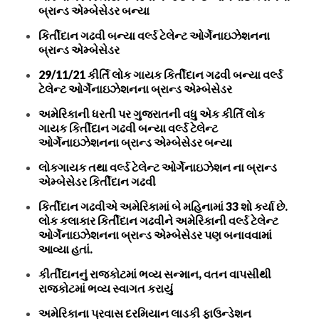
બ્રાન્ડ એમ્બેસેડર બન્યા
કિર્તીદાન ગઢવી બન્યા વર્લ્ડ ટેલેન્ટ ઓર્ગેનાઇઝેશનના
બ્રાન્ડ એમ્બેસેડર
29/11/21 કીર્તિ લોક ગાયક કિર્તીદાન ગઢવી બન્યા વર્લ્ડ
ટેલેન્ટ ઓર્ગેનાઇઝેશનના બ્રાન્ડ એમ્બેસેડર
અમેરિકાની ધરતી પર ગુજરાતની વધુ એક કીર્તિ લોક
ગાયક કિર્તીદાન ગઢવી બન્યા વર્લ્ડ ટેલેન્ટ
ઓર્ગેનાઇઝેશનના બ્રાન્ડ એમ્બેસેડર બન્યા
લોકગાયક તથા વર્લ્ડ ટેલેન્ટ ઓર્ગેનાઇઝેશન ના બ્રાન્ડ
એમ્બેસેડર કિર્તીદાન ગઢવી
કિર્તીદાન ગઢવીએ અમેરિકામાં બે મહિનામાં 33 શો કર્યા છે.
લોક કલાકાર કિર્તીદાન ગઢવીને અમેરિકાની વર્લ્ડ ટેલેન્ટ
ઓર્ગેનાઇઝેશનના બ્રાન્ડ એમ્બેસેડર પણ બનાવવામાં
આવ્યા હતાં.
કીર્તીદાનનું રાજકોટમાં ભવ્ય સન્માન, વતન વાપસીથી
રાજકોટમાં ભવ્ય સ્વાગત કરાયું
અમેરિકાના પ્રવાસ દરમિયાન લાડકી ફાઉન્ડેશન