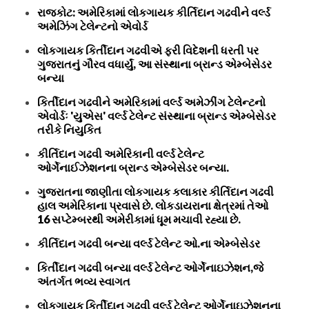
રાજકોટ: અમેરિકામાં લોકગાયક કીર્તિદાન ગઢવીને વર્લ્ડ
અમેઝિંગ ટેલેન્ટનો એવોર્ડ
લોકગાયક કિર્તીદાન ગઢવીએ ફરી વિદેશની ધરતી પર
ગુજરાતનું ગૌરવ વધાર્યું, આ સંસ્થાના બ્રાન્ડ એમ્બેસેડર
બન્યા
કિર્તીદાન ગઢવીને અમેરિકામાં વર્લ્ડ અમેઝીંગ ટેલેન્ટનો
એવોર્ડઃ 'યુએસ' વર્લ્ડ ટેલેન્ટ સંસ્થાના બ્રાન્ડ એમ્બેસેડર
તરીકે નિયુકિત
કીર્તિદાન ગઢવી અમેરિકાની વર્લ્ડ ટેલેન્ટ
ઓર્ગેનાઈઝેશનના બ્રાન્ડ એમ્બેસેડર બન્યા.
ગુજરાતના જાણીતા લોકગાયક કલાકાર કીર્તિદાન ગઢવી
હાલ અમેરિકાના પ્રવાસે છે. લોકડાયરાના ક્ષેત્રમાં તેઓ
16 સપ્ટેમ્બરથી અમેરીકામાં ધૂમ મચાવી રહ્યા છે.
કીર્તિદાન ગઢવી બન્યા વર્લ્ડ ટેલેન્ટ ઓ.ના એમ્બેસેડર
કિર્તીદાન ગઢવી બન્યા વર્લ્ડ ટેલેન્ટ ઓર્ગેનાઇઝેશન,જે
અંતર્ગત ભવ્ય સ્વાગત
લોકગાયક કિર્તીદાન ગઢવી વર્લ્ડ ટેલેન્ટ ઓર્ગેનાઇઝેશનના