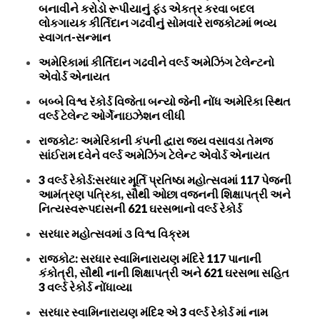
બનાવીને કરોડો રૂપીયાનું ફંડ એકત્ર કરવા બદલ
લોકગાયક કીર્તિદાન ગઢવીનું સોમવારે રાજકોટમાં ભવ્ય
સ્વાગત-સન્માન
અમેરિકામાં કીર્તિદાન ગઢવીને વર્લ્ડ અમેઝિંગ ટેલેન્ટનો
એવોર્ડ એનાયત
બબ્બે વિશ્વ રૅકોર્ડ વિજેતા બન્યો જેની નોંધ અમેરિકા સ્થિત
વર્લ્ડ ટેલેન્ટ ઓર્ગેનાઇઝેશન લીધી
રાજકોટઃ અમેરિકાની કંપની દ્વારા જય વસાવડા તેમજ
સાંઈરામ દવેને વર્લ્ડ અમેઝિંગ ટેલેન્ટ એવોર્ડ એનાયત
3 વર્લ્ડ રેકોર્ડ:સરધાર મૂર્તિ પ્રતિષ્ઠા મહોત્સવમાં 117 પેજની
આમંત્રણ પત્રિકા, સૌથી ઓછા વજનની શિક્ષાપત્રી અને
નિત્યસ્વરૂપદાસની 621 ઘરસભાનો વર્લ્ડ રેકોર્ડ
સરધાર મહોત્સવમાં ૩ વિશ્વ વિક્રમ
રાજકોટ: સરધાર સ્વામિનારાયણ મંદિરે 117 પાનાની
કંકોત્રી, સૌથી નાની શિક્ષાપત્રી અને 621 ઘરસભા સહિત
3 વર્લ્ડ રેકોર્ડ નોંધાવ્યા
સરધાર સ્વામિનારાયણ મંદિ૨ એ 3 વર્લ્ડ રેકોર્ડ માં નામ