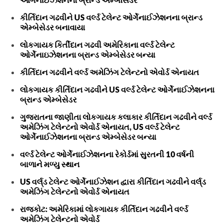
કીર્તિદાન ગઢવીને US વર્લ્ડ ટેલેન્ટ ઓર્ગેનાઈઝેશનના બ્રાન્ડ
એમ્બેસેડર બનાવાયા
લોકગાયક કિર્તીદાન ગઢવી અમેરિકાના વર્લ્ડ ટેલેન્ટ
ઓર્ગેનાઇઝેશનના બ્રાન્ડ એમ્બેસેડર બન્યા
કીર્તિદાન ગઢવીને વર્લ્ડ અમેઝિંગ ટેલેન્ટનો એવોર્ડ એનાયત
લોકગાયક કીર્તિદાન ગઢવીને US વર્લ્ડ ટેલેન્ટ ઓર્ગેનાઈઝેશનના
બ્રાન્ડ એમ્બેસેડર
ગુજરાતના જાણીતા લોકગાયક કલાકાર કીર્તિદાન ગઢવીને વર્લ્ડ
અમેઝિંગ ટેલેન્ટનો એવોર્ડ એનાયત, US વર્લ્ડ ટેલેન્ટ
ઓર્ગેનાઈઝેશનના બ્રાન્ડ એમ્બેસેડર બન્યા
વર્લ્ડ ટેલેન્ટ ઓર્ગેનાઈઝેશનના રેકોર્ડમાં સુરતની 10 વર્ષની
બાળાને મળ્યુ સ્થાન
US વર્લ્‌ડ ટેલેન્ટ ઓર્ગેનાઈઝેશન દ્વારા કીર્તિદાન ગઢવીને વર્લ્‌ડ
અમેઝિંગ ટેલેન્ટનો એવોર્ડ એનાયત
રાજકોટ: અમેરિકામાં લોકગાયક કીર્તિદાન ગઢવીને વર્લ્ડ
અમેઝિંગ ટેલેન્ટનો એવોર્ડ