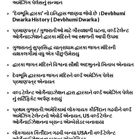
અમેઝિંગ પેલેસનું સન્માન
‘દેવભૂમિ દ્વારકા’ નો ઇતિહાસ જાણવા જેવો છે । Devbhumi
Dwarka History ( Devbhumi Dwarka )
પ્રમાણપત્ર / ગુજરાતીઓ માટે ગૌરવશાળી ઘટના, વર્લ્ડ ટેલેન્ટ
ઓર્ગેનાઇઝેશને દ્વારકા મંદિરને આ સ્થળની આપી ઉપમા
ગુજરાતનું સુપ્રસિદ્ધ યાત્રાધામ દ્વારકા જગત મંદિરની
યશકલગીમાં વધુ એક પીંછુ ઉમેરાયુ
દ્વારકા જગત મંદિરને વિશ્વના સૌથી અદભુતનો ખિતાબ એનાયત
દેવભૂમિ દ્વારકાના જગત મંદિરને વર્લ્ડ અમેઝિંગ પેલેસ
પ્રમાણપત્ર એનાયત
વલ્ડ ટેલેન્ટ ઓર્ગેનાઇઝેશન દ્વારા દ્વારકાને વર્લ્ડ અમેઝિંગ પેલેસ
નું સર્ટિફિકેટ અર્પણ કરાયું
પ્રથમ ગુજરાતી:અમેરિકામાં લોકગાયક કીર્તિદાન ગઢવીને વર્લ્ડ
અમેઝિંગ ટેલેન્ટનો એવોર્ડ એનાયત, US વર્લ્ડ ટેલેન્ટ
ઓર્ગેનાઈઝેશનના બ્રાન્ડ એમ્બેસેડર બનાવાયા
લોકગાયક કિર્તીદાન ગઢવી બન્યા USAની વર્લ્ડ ટેલેન્ટ
ઓર્ગેનાઈઝેશનના બ્રાન્ડ એમ્બેસિડર