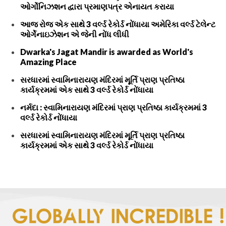
ઓર્ગોનિઝશન દ્વારા પ્રમાણપત્ર એનાયત કરાયા
આજ રોજ એક સાથે 3 વર્લ્ડ રેકોર્ડ નોંધાયા અમેરિકા વર્લ્ડ ટેલેન્ટ
ઓર્ગેનાઇઝેશન એ જેની નોંધ લીધી
Dwarka's Jagat Mandir is awarded as World's
Amazing Place
સરધારમાં સ્વામિનારાયણ મંદિરમાં મૂર્તિ પ્રાણ પ્રતિષ્ઠા
કાર્યક્રમમાં એક સાથે 3 વર્લ્ડ રેકોર્ડ નોંધાયા
નર્મદા : સ્વામિનારાયણ મંદિરમાં પ્રાણ પ્રતિષ્ઠા કાર્યક્રમમાં 3
વર્લ્ડ રેકોર્ડ નોંધાયા
સરધારમાં સ્વામિનારાયણ મંદિરમાં મૂર્તિ પ્રાણ પ્રતિષ્ઠા
કાર્યક્રમમાં એક સાથે 3 વર્લ્ડ રેકોર્ડ નોંધાયા