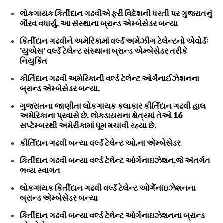
લોકગાયક કિર્તીદાન ગઢવીએ ફરી વિદેશની ધરતી પર ગુજરાતનું
ગૌરવ વધાર્યું, આ સંસ્થાના બ્રાન્ડ એમ્બેસેડર બન્યા
કિર્તીદાન ગઢવીને અમેરિકામાં વર્લ્ડ અમેઝીંગ ટેલેન્ટનો એવોર્ડઃ
'યુએસ' વર્લ્ડ ટેલેન્ટ સંસ્થાના બ્રાન્ડ એમ્બેસેડર તરીકે
નિયુકિત
કીર્તિદાન ગઢવી અમેરિકાની વર્લ્ડ ટેલેન્ટ ઓર્ગેનાઈઝેશનના
બ્રાન્ડ એમ્બેસેડર બન્યા.
ગુજરાતના જાણીતા લોકગાયક કલાકાર કીર્તિદાન ગઢવી હાલ
અમેરિકાના પ્રવાસે છે. લોકડાયરાના ક્ષેત્રમાં તેઓ 16
સપ્ટેમ્બરથી અમેરીકામાં ધૂમ મચાવી રહ્યા છે.
કીર્તિદાન ગઢવી બન્યા વર્લ્ડ ટેલેન્ટ ઓ.ના એમ્બેસેડર
કિર્તીદાન ગઢવી બન્યા વર્લ્ડ ટેલેન્ટ ઓર્ગેનાઇઝેશન,જે અંતર્ગત
ભવ્ય સ્વાગત
લોકગાયક કિર્તીદાન ગઢવી વર્લ્ડ ટેલેન્ટ ઓર્ગેનાઇઝેશનના
બ્રાન્ડ એમ્બેસેડર બન્યા
કિર્તીદાન ગઢવી બન્યા વર્લ્ડ ટેલેન્ટ ઓર્ગેનાઇઝેશનના બ્રાન્ડ