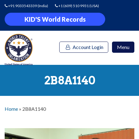
+91 9033543339
(India)
+1 (609) 510 9931
(USA)
KID'S World Records
Account Login
Menu
2B8A1140
Home
»
2B8A1140