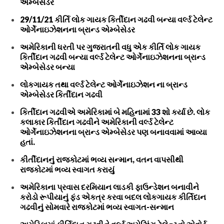
એમ્બેસેડર
29/11/21 કીર્તિ લોક ગાયક કિર્તીદાન ગઢવી બન્યા વર્લ્ડ ટેલેન્ટ
ઓર્ગેનાઇઝેશનના બ્રાન્ડ એમ્બેસેડર
અમેરિકાની ધરતી પર ગુજરાતની વધુ એક કીર્તિ લોક ગાયક
કિર્તીદાન ગઢવી બન્યા વર્લ્ડ ટેલેન્ટ ઓર્ગેનાઇઝેશનના બ્રાન્ડ
એમ્બેસેડર બન્યા
લોકગાયક તથા વર્લ્ડ ટેલેન્ટ ઓર્ગેનાઇઝેશન ના બ્રાન્ડ
એમ્બેસેડર કિર્તીદાન ગઢવી
કિર્તીદાન ગઢવીએ અમેરિકામાં બે મહિનામાં 33 શો કર્યા છે. લોક
કલાકાર કિર્તીદાન ગઢવીને અમેરિકાની વર્લ્ડ ટેલેન્ટ
ઓર્ગેનાઇઝેશનના બ્રાન્ડ એમ્બેસેડર પણ બનાવવામાં આવ્યા
હતાં.
કીર્તીદાનનું રાજકોટમાં ભવ્ય સન્માન, વતન વાપસીથી
રાજકોટમાં ભવ્ય સ્વાગત કરાયું
અમેરિકાના પ્રવાસ દરમિયાન લાડકી ફાઉન્ડેશન બનાવીને
કરોડો રૂપીયાનું ફંડ એકત્ર કરવા બદલ લોકગાયક કીર્તિદાન
ગઢવીનું સોમવારે રાજકોટમાં ભવ્ય સ્વાગત-સન્માન