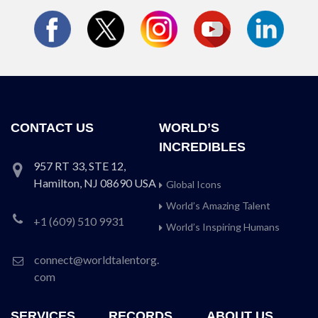
CONTACT US
WORLD’S
INCREDIBLES
957 RT 33, STE 12,
Hamilton, NJ 08690 USA
Global Icons
World’s Amazing Talent
+1 (609) 510 9931
World’s Inspiring Humans
connect@worldtalentorg.
com
SERVICES
RECORDS
ABOUT US