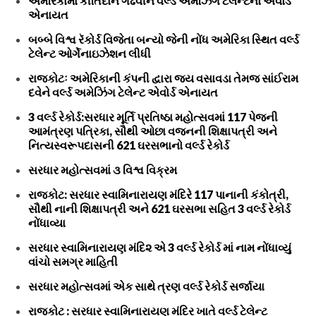
અમેરિકામાં કીર્તિદાન ગઢવીને વર્લ્ડ અમેઝિંગ ટેલેન્ટનો એવોર્ડ
એનાયત
બબ્બે વિશ્વ રૅકોર્ડ વિજેતા બન્યો જેની નોંધ અમેરિકા સ્થિત વર્લ્ડ
ટેલેન્ટ ઓર્ગેનાઇઝેશન લીધી
રાજકોટઃ અમેરિકાની કંપની દ્વારા જય વસાવડા તેમજ સાંઈરામ
દવેને વર્લ્ડ અમેઝિંગ ટેલેન્ટ એવોર્ડ એનાયત
3 વર્લ્ડ રેકોર્ડ:સરધાર મૂર્તિ પ્રતિષ્ઠા મહોત્સવમાં 117 પેજની
આમંત્રણ પત્રિકા, સૌથી ઓછા વજનની શિક્ષાપત્રી અને
નિત્યસ્વરૂપદાસની 621 ઘરસભાનો વર્લ્ડ રેકોર્ડ
સરધાર મહોત્સવમાં ૩ વિશ્વ વિક્રમ
રાજકોટ: સરધાર સ્વામિનારાયણ મંદિરે 117 પાનાની કંકોત્રી,
સૌથી નાની શિક્ષાપત્રી અને 621 ઘરસભા સહિત 3 વર્લ્ડ રેકોર્ડ
નોંધાવ્યા
સરધાર સ્વામિનારાયણ મંદિ૨ એ 3 વર્લ્ડ રેકોર્ડ માં નામ નોંધાવ્યું
વાંચો સમગ્ર માહિતી
સરધાર મહોત્સવમાં એક સાથે ત્રણ વર્લ્ડ રેકોર્ડ સર્જાયા
રાજકોટ : સરધાર સ્વામિનારાયણ મંદિર ખાતે વર્લ્ડ ટેલેન્ટ